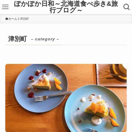
ぽかぽか日和～北海道食べ歩き&旅
行ブログ～
ホーム
津別町
津別町
– category –