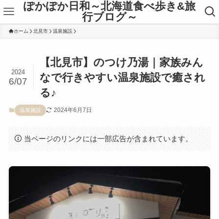
ぽかぽか日和～北海道食べ歩き&旅
行ブログ～
ホーム
北見市
温泉施設
【北見市】のつけ乃湯｜家族みん
2024
なで行きやすい温泉施設で癒され
6/07
る♪
2024年6月7日
温泉施設
当ページのリンクには一部広告が含まれています。