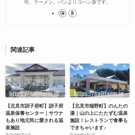
司、ラーメン。パンよりゴハン派です。
関連記事
【北見市訓子府町】訓子府
【北見市端野町】のんたの
温泉保養センター｜サウナ
湯｜山の上にたたずむ温泉
もあり地元民に愛される温
施設！レストランで食事も
泉施設
できちゃいます♪
2024年6月11日
2024年6月11日