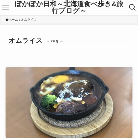
ぽかぽか日和～北海道食べ歩き&旅
行ブログ～
ホーム
オムライス
オムライス
– tag –