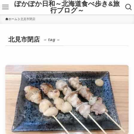
ぽかぽか日和～北海道食べ歩き&旅
行ブログ～
ホーム
北見市閉店
北見市閉店
– tag –