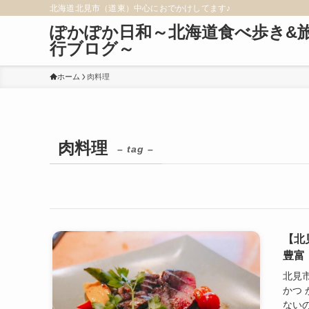
北海道北見市（道東）中心におでかけしてます♪
ぽかぽか日和～北海道食べ歩き&
行ブログ～
ホーム
肉料理
肉料理
– tag –
【北
豊富
北見
かつ
ないの