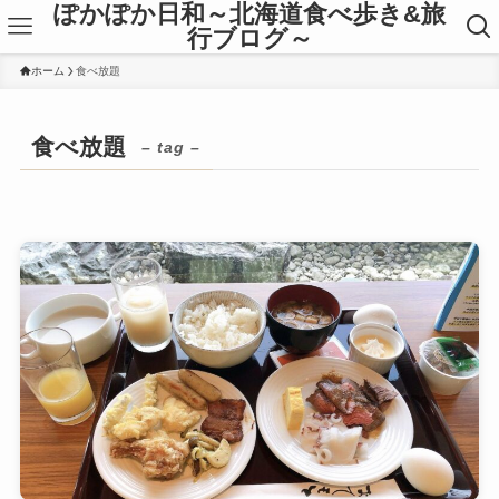
ぽかぽか日和～北海道食べ歩き&旅
行ブログ～
ホーム
食べ放題
食べ放題
– tag –